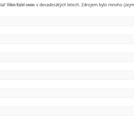
Vilém Kužel senior
slař
v devadesátých letech. Zdrojem bylo mnoho (zejmé