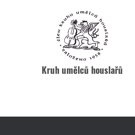
Kruh umělců houslařů