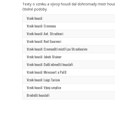
Texty o vzniku a vývoji houslí dal dohromady mistr hou
čitelné podoby.
Vznik houslí
Vznik houslí: Cremona
Vznik houslí: Ant. Stradivari
Vznik houslí: Rod Guarneri
Vznik houslí: Cremonští mistři po Stradivarim
Vznik houslí: Jakob Stainer
Vznik houslí: Další němečtí houslaři
Vznik houslí: Mirecourt a Paříž
Vznik houslí: Luigi Tarisio
Vznik houslí: Vývoj smyčce
Brněnští houslaři