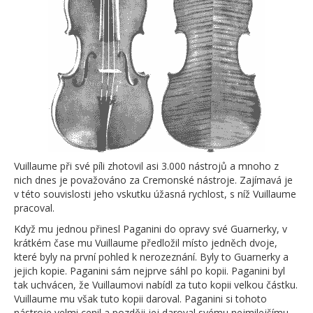
Vuillaume při své píli zhotovil asi 3.000 nástrojů a mnoho z
nich dnes je považováno za Cremonské nástroje. Zajímavá je
v této souvislosti jeho vskutku úžasná rychlost, s níž Vuillaume
pracoval.
Když mu jednou přinesl Paganini do opravy své Guarnerky, v
krátkém čase mu Vuillaume předložil místo jedněch dvoje,
které byly na první pohled k nerozeznání. Byly to Guarnerky a
jejich kopie. Paganini sám nejprve sáhl po kopii. Paganini byl
tak uchvácen, že Vuillaumovi nabídl za tuto kopii velkou částku.
Vuillaume mu však tuto kopii daroval. Paganini si tohoto
nástroje velmi cenil a později jej daroval svému nejmilejšímu