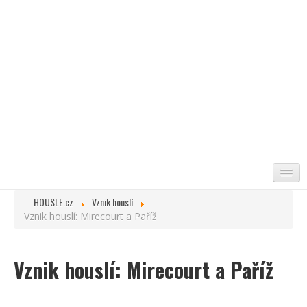
HOUSLE.cz
Vznik houslí
ÚVOD
Vznik houslí: Mirecourt a Paříž
VZNIK HOUSLÍ
ZAJÍMAVOSTI
Vznik houslí: Mirecourt a Paříž
HOUSLAŘI