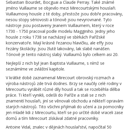
Sebastian Bourdet, Bocguai a Claude Perray. Také známé
jméno Vuillaume se objevilo mezi Mirecourtskými houslaři.
Vuillaumovy housle z té doby, přestože jsou dobře pracovány,
nesou stopy sériovosti a tónově jsou nevyrovnané. Tyto
nástroje jsou postaveny Jeanem Vuillaumem, který v roce
1730 - 1750 pracoval podle modelu Magginiho. Jedny jeho
housle z roku 1738 se nacházejí ve sbírkách Pařížské
konzervatoře. Mají krásně řezanou hlavičku, ale effy jsou
řezány školácky. Jsou žlutě lakovány, lak slabě nanášen.
Tónově je tento nástroj slabý. Vuillaumů bylo celkem asi 20.
Nejlepší z nich byl Jean Baptista Vuillaume, s nímž se
seznámíme ve zvláštní kapitole.
V krátké době zaznamenal Mirecourt obrovský rozmach a
výroba nástrojů zde trvá dodnes. Brzy se naučily celé rodiny v
Mirecourtu vyrábět různé díly houslí a tak se rozeběhla dělba
práce. Ti kteří vynikli, odešli do Paříže a stali se z nich
znamenití houslaři, jiní se věnovali obchodu a někteří opravám
starých nástrojů. Tito všichni přijímali do učení a za pomocníky
jen mladé lidi z Mirecourtu, kteří se po určité době vraceli zase
domů a tím Mirecourt získával zdatné pracovníky.
Antoine Vidal, znalec v dějinách houslařství, napočítal 50