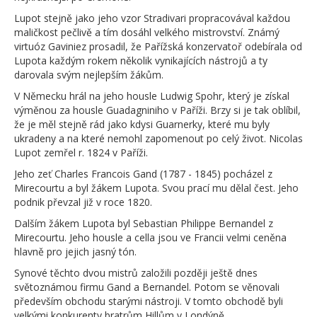
Lupot stejně jako jeho vzor Stradivari propracovával každou
maličkost pečlivě a tím dosáhl velkého mistrovství. Známý
virtuóz Gaviniez prosadil, že Pařížská konzervatoř odebírala od
Lupota každým rokem několik vynikajících nástrojů a ty
darovala svým nejlepším žákům.
V Německu hrál na jeho housle Ludwig Spohr, který je získal
výměnou za housle Guadagniniho v Paříži. Brzy si je tak oblíbil,
že je měl stejně rád jako kdysi Guarnerky, které mu byly
ukradeny a na které nemohl zapomenout po celý život. Nicolas
Lupot zemřel r. 1824 v Paříži.
Jeho zeť Charles Francois Gand (1787 - 1845) pocházel z
Mirecourtu a byl žákem Lupota. Svou prací mu dělal čest. Jeho
podnik převzal již v roce 1820.
Dalším žákem Lupota byl Sebastian Philippe Bernandel z
Mirecourtu. Jeho housle a cella jsou ve Francii velmi ceněna
hlavně pro jejich jasný tón.
Synové těchto dvou mistrů založili později ještě dnes
světoznámou firmu Gand a Bernandel. Potom se věnovali
především obchodu starými nástroji. V tomto obchodě byli
velkými konkurenty bratrům Hillům v Londýně.