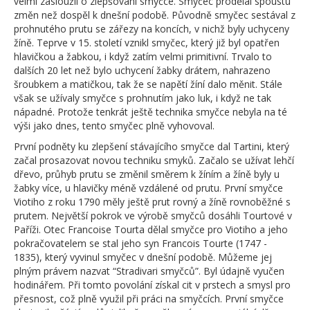
velmi zasloužil o zlepšování smyčce. Smyčec prodělal spoustu
změn než dospěl k dnešní podobě. Původně smyčec sestával z
prohnutého prutu se zářezy na koncích, v nichž byly uchyceny
žíně. Teprve v 15. století vznikl smyčec, který již byl opatřen
hlavičkou a žabkou, i když zatím velmi primitivní. Trvalo to
dalších 20 let než bylo uchycení žabky drátem, nahrazeno
šroubkem a matičkou, tak že se napětí žíní dalo měnit. Stále
však se užívaly smyčce s prohnutím jako luk, i když ne tak
nápadné. Protože tenkrát ještě technika smyčce nebyla na té
výši jako dnes, tento smyčec plně vyhovoval.
První podněty ku zlepšení stávajícího smyčce dal Tartini, který
začal prosazovat novou techniku smyků. Začalo se užívat lehčí
dřevo, průhyb prutu se změnil směrem k žíním a žíně byly u
žabky více, u hlavičky méně vzdálené od prutu. První smyčce
Viotiho z roku 1790 měly ještě prut rovný a žíně rovnoběžné s
prutem. Největší pokrok ve výrobě smyčců dosáhli Tourtové v
Paříži. Otec Francoise Tourta dělal smyčce pro Viotiho a jeho
pokračovatelem se stal jeho syn Francois Tourte (1747 -
1835), který vyvinul smyčec v dnešní podobě. Můžeme jej
plným právem nazvat “Stradivari smyčců”. Byl údajně vyučen
hodinářem. Při tomto povolání získal cit v prstech a smysl pro
přesnost, což plně využil při práci na smyčcích. První smyčce