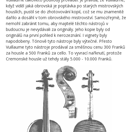
když viděl jaká obrovská je poptávka po starých mistrovských
houslích, pustil se do zhotovování kopií, což se mu znamenitě
dařilo a dosáhl v tom obrovského mistrovství. Samozřejmě, že
nemohl zabránit tomu, aby majitelé těchto nástrojů v
budoucnu je nevydávali za originály. Jeho kopie byly od
originálů na první pohled k nerozeznání. I vignety byly
napodobeny. Tónově tyto nástroje byly výtečné. Přesto
Vuillaume tyto nástroje prodával za směšnou cenu 300 Franků
za housle a 500 Franků za cello. To vyvrací nařknutí, protože
Cremonské housle už tehdy stály 5.000 - 10.000 Franků.