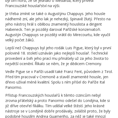
byl tím horší, že se jednalo o Medarda, který přivedl
Francouzské houslařství na výši.
Je třeba zmínit se také o Augustýnu Chappuys. Jeho housle
nádherně zní, ale jeho lak je nehezký, špinavě žlutý. Přesto na
jeho nástroj hrál s oblibou znamenitý houslista a dirigent
Habeneck. Ten je později daroval Pařížské konzervatoři.
Augustýn Chappuys se později vrátil do Mirecourtu, kde vyučil
velký počet žáků.
Lepší než Chappuys byl jeho rodák Luis Pigue, který byl v první
polovině 18. století uznáván jako nejlepší houslař. Technické
provedení a švih jeho prací mu přinášely už za jeho života to
největší ocenění. Říkalo se něm, že je dědicem Cremony.
Vedle Pigue se v Paříži usadil také Franz Fent, původem z Tirol.
Před tím pracoval v Cremoně a stavěl znamenité housle, jen
dřevo užíval méně kvalitní. Spolu s ním přišel do Paříže Ital
Panormo.
Přístup Francouzských houslařů k těmto cizincům nebyl
zrovna přátelský a proto Panormo odešel do Londýna, kde si
již dříve otevřel filiálku. Tím udělal velké štěstí. Jeho krásné
nástroje se v Londýně dobře prodávaly, zvláště proto, že byly
podobné houslím Andrea Guarneriho, za něž je také mnozí