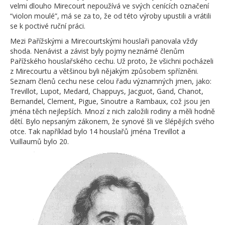
velmi dlouho Mirecourt nepoužívá ve svých cenících označení
“violon moulé”, má se za to, že od této výroby upustili a vrátili
se k poctivé ruční práci.
Mezi Pařížskými a Mirecourtskými houslaři panovala vždy
shoda. Nenávist a závist byly pojmy neznámé členům
Pařížského houslařského cechu. Už proto, že všichni pocházeli
z Mirecourtu a většinou byli nějakým způsobem spřízněni.
Seznam členů cechu nese celou řadu významných jmen, jako:
Trevillot, Lupot, Medard, Chappuys, Jacguot, Gand, Chanot,
Bernandel, Clement, Pigue, Sinoutre a Rambaux, což jsou jen
jména těch nejlepších. Mnozí z nich založili rodiny a měli hodně
dětí. Bylo nepsaným zákonem, že synové šli ve šlépějích svého
otce. Tak například bylo 14 houslařů jména Trevillot a
Vuillaumů bylo 20.