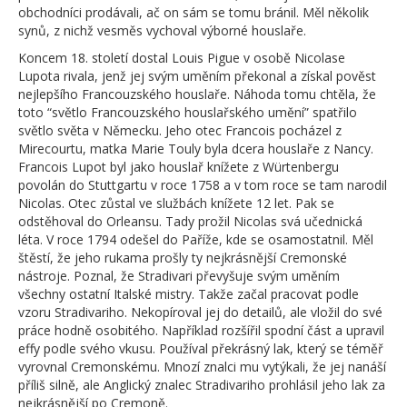
obchodníci prodávali, ač on sám se tomu bránil. Měl několik
synů, z nichž vesměs vychoval výborné houslaře.
Koncem 18. století dostal Louis Pigue v osobě Nicolase
Lupota rivala, jenž jej svým uměním překonal a získal pověst
nejlepšího Francouzského houslaře. Náhoda tomu chtěla, že
toto “světlo Francouzského houslařského umění” spatřilo
světlo světa v Německu. Jeho otec Francois pocházel z
Mirecourtu, matka Marie Touly byla dcera houslaře z Nancy.
Francois Lupot byl jako houslař knížete z Würtenbergu
povolán do Stuttgartu v roce 1758 a v tom roce se tam narodil
Nicolas. Otec zůstal ve službách knížete 12 let. Pak se
odstěhoval do Orleansu. Tady prožil Nicolas svá učednická
léta. V roce 1794 odešel do Paříže, kde se osamostatnil. Měl
štěstí, že jeho rukama prošly ty nejkrásnější Cremonské
nástroje. Poznal, že Stradivari převyšuje svým uměním
všechny ostatní Italské mistry. Takže začal pracovat podle
vzoru Stradivariho. Nekopíroval jej do detailů, ale vložil do své
práce hodně osobitého. Například rozšířil spodní část a upravil
effy podle svého vkusu. Používal překrásný lak, který se téměř
vyrovnal Cremonskému. Mnozí znalci mu vytýkali, že jej nanáší
příliš silně, ale Anglický znalec Stradivariho prohlásil jeho lak za
nejkrásnější po Cremoně.