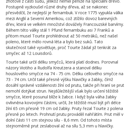
zhotovil z částí sudů, jelikož neměl peníze na speciální dřevo.
Postupně vyzkoušel různé druhy dřeva, až se nakonec
přesvědčil, že nejlepší je fernambuk. V roce 1775 vypukla válka
mezi Anglií a Severní Amerikou, což ztížilo dovoz barevných
dřev, která ve velkém množství dovážely Francouzské barvírny.
Během této války stál 1 Pfund fernambuku asi 7 Franků a
přitom musel Tourte prohlédnout až 50 metráků, než našel
poleno, které mělo rovná léta a bylo bez suků. Tato
skutečnost také vysvětluje, proč Tourte žádal již tenkrát za
smyčec až 12 Louisdorů.
Tourte také určil délku smyčců, která platí dodnes. Porovnal
názory Viotiho a Rudolfa Kreutzera a stanovil délku
houslového smyčce na 74 - 75 cm. Délku cellového smyčce na
73 - 74 cm. Určil také přesně výšku hlavičky a žabky, čímž
dosáhl správné vzdálenosti žíní od prutu, takže při hraní se prut
nemohl dotýkat strun. Nejdůležitější však bylo určení těžiště
smyčce, které posunul blíže k žabce. I když byla váha žabky
ovlivněna kovovými částmi, určil, že těžiště musí být při délce
žíní 65 cm přesně 19 cm od žabky. Pruty řezal Tourte z polena
přesně po letech. Prohnutí prutu prováděl nahřátím. Prut měl v
dolní části 11 cm stejnou sílu - 8,6 mm. Od tohoto místa
stejnoměrně prut zeslaboval až na sílu 5,3 mm u hlavičky.