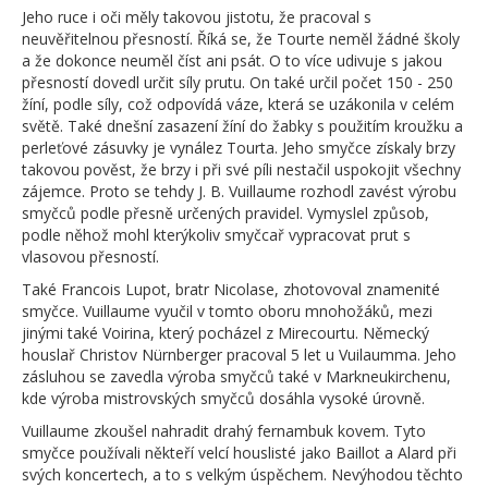
Jeho ruce i oči měly takovou jistotu, že pracoval s
neuvěřitelnou přesností. Říká se, že Tourte neměl žádné školy
a že dokonce neuměl číst ani psát. O to více udivuje s jakou
přesností dovedl určit síly prutu. On také určil počet 150 - 250
žíní, podle síly, což odpovídá váze, která se uzákonila v celém
světě. Také dnešní zasazení žíní do žabky s použitím kroužku a
perleťové zásuvky je vynález Tourta. Jeho smyčce získaly brzy
takovou pověst, že brzy i při své píli nestačil uspokojit všechny
zájemce. Proto se tehdy J. B. Vuillaume rozhodl zavést výrobu
smyčců podle přesně určených pravidel. Vymyslel způsob,
podle něhož mohl kterýkoliv smyčcař vypracovat prut s
vlasovou přesností.
Také Francois Lupot, bratr Nicolase, zhotovoval znamenité
smyčce. Vuillaume vyučil v tomto oboru mnohožáků, mezi
jinými také Voirina, který pocházel z Mirecourtu. Německý
houslař Christov Nürnberger pracoval 5 let u Vuilaumma. Jeho
zásluhou se zavedla výroba smyčců také v Markneukirchenu,
kde výroba mistrovských smyčců dosáhla vysoké úrovně.
Vuillaume zkoušel nahradit drahý fernambuk kovem. Tyto
smyčce používali někteří velcí houslisté jako Baillot a Alard při
svých koncertech, a to s velkým úspěchem. Nevýhodou těchto