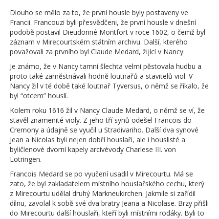
Dlouho se mělo za to, že první housle byly postaveny ve
Francii. Francouzi byli přesvědčeni, že první housle v dnešní
podobě postavil Dieudonné Montfort v roce 1602, o čemž byl
záznam v Mirecourtském státním archivu. Další, kterého
považovali za prvního byl Claude Medard, žijící v Nancy.
Je známo, že v Nancy tamní šlechta velmi pěstovala hudbu a
proto také zaměstnávali hodně loutnařů a stavitelů viol. V
Nancy žil v té době také loutnař Tyversus, o němž se říkalo, že
byl “otcem” houslí.
Kolem roku 1616 žil v Nancy Claude Medard, o němž se ví, že
stavěl znamenité violy. Z jeho tří synů odešel Francois do
Cremony a údajně se vyučil u Stradivariho. Další dva synové
Jean a Nicolas byli nejen dobří houslaři, ale i houslisté a
byličlenové dvorní kapely arcivévody Charlese III. von
Lotringen.
Francois Medard se po vyučení usadil v Mirecourtu. Má se
zato, že byl zakladatelem místního houslařského cechu, který
z Mirecourtu udělal druhý Markneukirchen. Jakmile si zařídil
dílnu, zavolal k sobě své dva bratry Jeana a Nicolase. Brzy přišli
do Mirecourtu další houslaři, kteří byli místními rodáky. Byli to