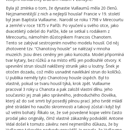
Byla již zmínka o tom, že dynastie Vuillaumů měla 20 členů.
Nejznamenitější z nich a nejlepší houslař Francie v 19. století
byl Jean Baptista Vuillaume.. Narodil se roku 1798 v Mirecourtu
a zemřel v roce 1875 v Paříži. Po vyučení u svého otce, jako
dvacetiletý odešel do Paříže, kde se setkal s rodákem z
Mirecourtu, námořním důstojníkem Francois Chanotem.
Tento se zabýval sestrojením nového modelu houslí. Od něj
zhotovené tzv. “Chanotovy housle” se nalézají v mnoha
muzeích. Jsou dnes ceněny jen jako kuriozita. Model připomíná
tvar kytary, bez růžků a na místo effů jen podlouhlé otvory. K
upevnění strun sloužil naklížený struník jako u loutny. Šnek je
otočen dozadu, což mělo usnadnit navlékání strun do kolíčků.
U publika neměly tyto Chanotovy housle úspěch. Byl to
vlastně, pokud se tvaru houslí týká, krok zpět. Vuillaume
pracoval 3 roky u Chanota a pak založil vlastní dílnu. Jeho
současníci jej znali jako správného, jednoduchého člověka,
který až do své smrti byl posedlý pilnou prací. Jeho tvrdé mládí
plné strádání ho naučilo skromnosti a takový zůstal i když byl
už velmi bohatý. Říkalo se, že své povedené kopie velmi často
prodal jako originály, čímž vlastně zákazníky podváděl. Antoine
Vidal došel k tomuto závěru: není nejmenšího důkazu, že by
Vuillaume takovéto podvody prováděl. Je pravda, že Vuillaume,