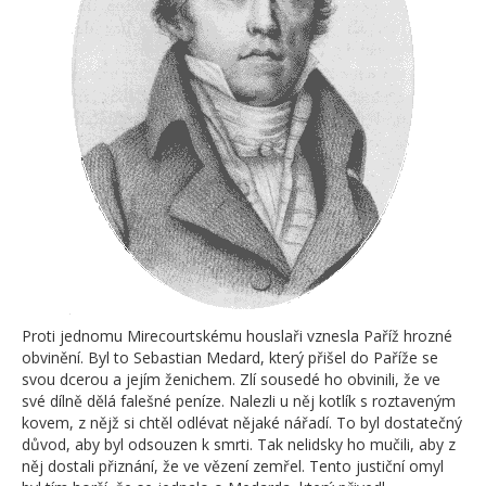
Proti jednomu Mirecourtskému houslaři vznesla Paříž hrozné
obvinění. Byl to Sebastian Medard, který přišel do Paříže se
svou dcerou a jejím ženichem. Zlí sousedé ho obvinili, že ve
své dílně dělá falešné peníze. Nalezli u něj kotlík s roztaveným
kovem, z nějž si chtěl odlévat nějaké nářadí. To byl dostatečný
důvod, aby byl odsouzen k smrti. Tak nelidsky ho mučili, aby z
něj dostali přiznání, že ve vězení zemřel. Tento justiční omyl