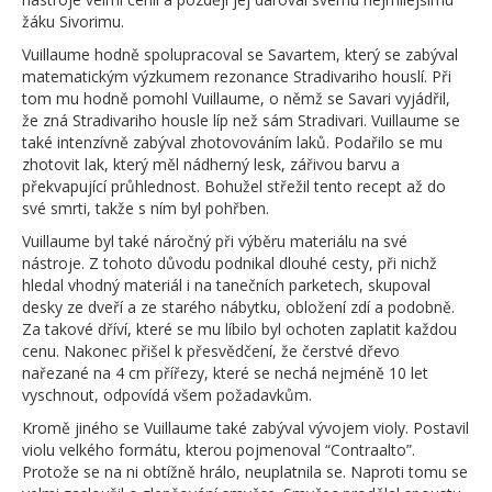
žáku Sivorimu.
Vuillaume hodně spolupracoval se Savartem, který se zabýval
matematickým výzkumem rezonance Stradivariho houslí. Při
tom mu hodně pomohl Vuillaume, o němž se Savari vyjádřil,
že zná Stradivariho housle líp než sám Stradivari. Vuillaume se
také intenzívně zabýval zhotovováním laků. Podařilo se mu
zhotovit lak, který měl nádherný lesk, zářivou barvu a
překvapující průhlednost. Bohužel střežil tento recept až do
své smrti, takže s ním byl pohřben.
Vuillaume byl také náročný při výběru materiálu na své
nástroje. Z tohoto důvodu podnikal dlouhé cesty, při nichž
hledal vhodný materiál i na tanečních parketech, skupoval
desky ze dveří a ze starého nábytku, obložení zdí a podobně.
Za takové dříví, které se mu líbilo byl ochoten zaplatit každou
cenu. Nakonec přišel k přesvědčení, že čerstvé dřevo
nařezané na 4 cm přířezy, které se nechá nejméně 10 let
vyschnout, odpovídá všem požadavkům.
Kromě jiného se Vuillaume také zabýval vývojem violy. Postavil
violu velkého formátu, kterou pojmenoval “Contraalto”.
Protože se na ni obtížně hrálo, neuplatnila se. Naproti tomu se