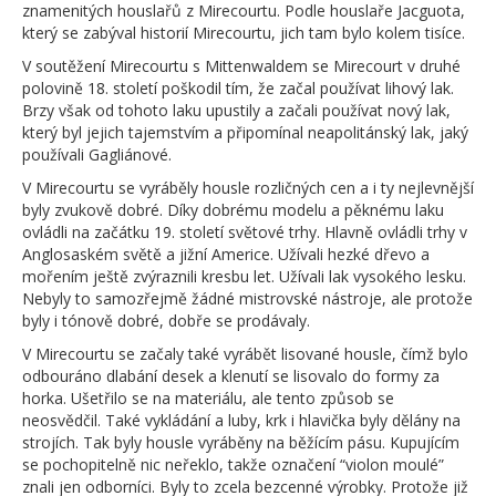
znamenitých houslařů z Mirecourtu. Podle houslaře Jacguota,
který se zabýval historií Mirecourtu, jich tam bylo kolem tisíce.
V soutěžení Mirecourtu s Mittenwaldem se Mirecourt v druhé
polovině 18. století poškodil tím, že začal používat lihový lak.
Brzy však od tohoto laku upustily a začali používat nový lak,
který byl jejich tajemstvím a připomínal neapolitánský lak, jaký
používali Gagliánové.
V Mirecourtu se vyráběly housle rozličných cen a i ty nejlevnější
byly zvukově dobré. Díky dobrému modelu a pěknému laku
ovládli na začátku 19. století světové trhy. Hlavně ovládli trhy v
Anglosaském světě a jižní Americe. Užívali hezké dřevo a
mořením ještě zvýraznili kresbu let. Užívali lak vysokého lesku.
Nebyly to samozřejmě žádné mistrovské nástroje, ale protože
byly i tónově dobré, dobře se prodávaly.
V Mirecourtu se začaly také vyrábět lisované housle, čímž bylo
odbouráno dlabání desek a klenutí se lisovalo do formy za
horka. Ušetřilo se na materiálu, ale tento způsob se
neosvědčil. Také vykládání a luby, krk i hlavička byly dělány na
strojích. Tak byly housle vyráběny na běžícím pásu. Kupujícím
se pochopitelně nic neřeklo, takže označení “violon moulé”
znali jen odborníci. Byly to zcela bezcenné výrobky. Protože již