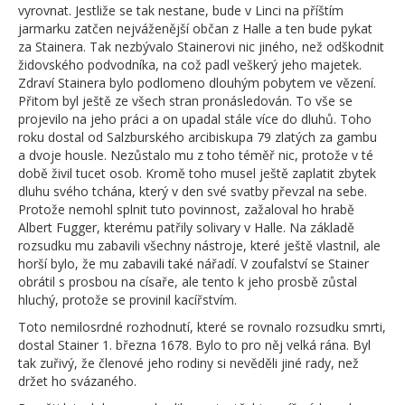
vyrovnat. Jestliže se tak nestane, bude v Linci na příštím
jarmarku zatčen nejváženější občan z Halle a ten bude pykat
za Stainera. Tak nezbývalo Stainerovi nic jiného, než odškodnit
židovského podvodníka, na což padl veškerý jeho majetek.
Zdraví Stainera bylo podlomeno dlouhým pobytem ve vězení.
Přitom byl ještě ze všech stran pronásledován. To vše se
projevilo na jeho práci a on upadal stále více do dluhů. Toho
roku dostal od Salzburského arcibiskupa 79 zlatých za gambu
a dvoje housle. Nezůstalo mu z toho téměř nic, protože v té
době živil tucet osob. Kromě toho musel ještě zaplatit zbytek
dluhu svého tchána, který v den své svatby převzal na sebe.
Protože nemohl splnit tuto povinnost, zažaloval ho hrabě
Albert Fugger, kterému patřily solivary v Halle. Na základě
rozsudku mu zabavili všechny nástroje, které ještě vlastnil, ale
horší bylo, že mu zabavili také nářadí. V zoufalství se Stainer
obrátil s prosbou na císaře, ale tento k jeho prosbě zůstal
hluchý, protože se provinil kacířstvím.
Toto nemilosrdné rozhodnutí, které se rovnalo rozsudku smrti,
dostal Stainer 1. března 1678. Bylo to pro něj velká rána. Byl
tak zuřivý, že členové jeho rodiny si nevěděli jiné rady, než
držet ho svázaného.