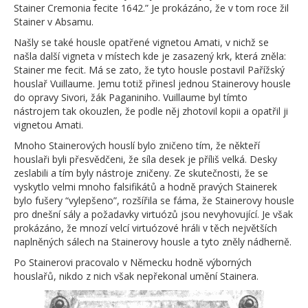
Stainer Cremonia fecite 1642.” Je prokázáno, že v tom roce žil
Stainer v Absamu.
Našly se také housle opatřené vignetou Amati, v nichž se
našla další vigneta v místech kde je zasazený krk, která zněla:
Stainer me fecit. Má se zato, že tyto housle postavil Pařížský
houslař Vuillaume. Jemu totiž přinesl jednou Stainerovy housle
do opravy Sivori, žák Paganiniho. Vuillaume byl tímto
nástrojem tak okouzlen, že podle něj zhotovil kopii a opatřil ji
vignetou Amati.
Mnoho Stainerových houslí bylo zničeno tím, že někteří
houslaři byli přesvědčeni, že síla desek je příliš velká. Desky
zeslabili a tím byly nástroje zničeny. Ze skutečnosti, že se
vyskytlo velmi mnoho falsifikátů a hodně pravých Stainerek
bylo fušery “vylepšeno”, rozšířila se fáma, že Stainerovy housle
pro dnešní sály a požadavky virtuózů jsou nevyhovující. Je však
prokázáno, že mnozí velcí virtuózové hráli v těch největších
naplněných sálech na Stainerovy housle a tyto zněly nádherně.
Po Stainerovi pracovalo v Německu hodně výborných
houslařů, nikdo z nich však nepřekonal umění Stainera.