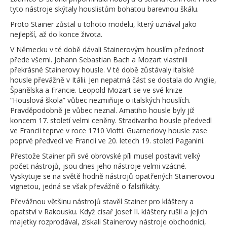
tyto nástroje skýtaly houslistům bohatou barevnou škálu.
Proto Stainer zůstal u tohoto modelu, který uznával jako
nejlepší, až do konce života.
V Německu v té době dávali Stainerovým houslím přednost
přede všemi. Johann Sebastian Bach a Mozart vlastnili
překrásné Stainerovy housle. V té době zůstávaly italské
housle převážně v Itálii. Jen nepatrná část se dostala do Anglie,
Španělska a Francie. Leopold Mozart se ve své knize
“Houslová škola” vůbec nezmiňuje o italských houslích.
Pravděpodobně je vůbec neznal. Amatiho housle byly již
koncem 17. století velmi ceněny. Stradivariho housle předvedl
ve Francii teprve v roce 1710 Viotti. Guarneriovy housle zase
poprvé předvedl ve Francii ve 20. letech 19. století Paganini.
Přestože Stainer při své obrovské píli musel postavit velký
počet nástrojů, jsou dnes jeho nástroje velmi vzácné.
Vyskytuje se na světě hodně nástrojů opatřených Stainerovou
vignetou, jedná se však převážně o falsifikáty.
Převážnou většinu nástrojů stavěl Stainer pro kláštery a
opatství v Rakousku. Když císař Josef II. kláštery rušil a jejich
majetky rozprodával, získali Stainerovy nástroje obchodníci,