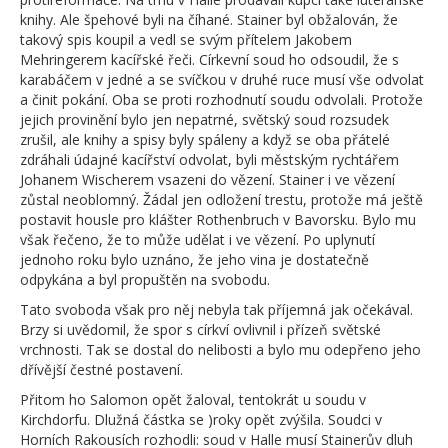
knihy. Ale špehové byli na číhané. Stainer byl obžalován, že
takový spis koupil a vedl se svým přítelem Jakobem
Mehringerem kacířské řeči. Církevní soud ho odsoudil, že s
karabáčem v jedné a se svíčkou v druhé ruce musí vše odvolat
a činit pokání. Oba se proti rozhodnutí soudu odvolali. Protože
jejich provinění bylo jen nepatrné, světský soud rozsudek
zrušil, ale knihy a spisy byly spáleny a když se oba přátelé
zdráhali údajné kacířství odvolat, byli městským rychtářem
Johanem Wischerem vsazeni do vězení. Stainer i ve vězení
zůstal neoblomný. Žádal jen odložení trestu, protože má ještě
postavit housle pro klášter Rothenbruch v Bavorsku. Bylo mu
však řečeno, že to může udělat i ve vězení. Po uplynutí
jednoho roku bylo uznáno, že jeho vina je dostatečně
odpykána a byl propuštěn na svobodu.
Tato svoboda však pro něj nebyla tak příjemná jak očekával.
Brzy si uvědomil, že spor s církví ovlivnil i přízeň světské
vrchnosti. Tak se dostal do nelibosti a bylo mu odepřeno jeho
dřívější čestné postavení.
Přitom ho Salomon opět žaloval, tentokrát u soudu v
Kirchdorfu. Dlužná částka se )roky opět zvýšila. Soudci v
Horních Rakousích rozhodli: soud v Halle musí Stainerův dluh