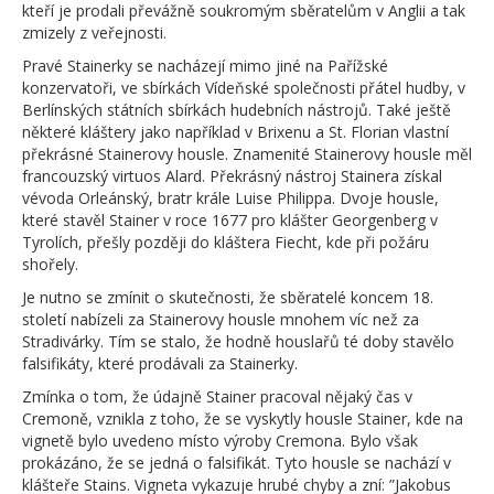
kteří je prodali převážně soukromým sběratelům v Anglii a tak
zmizely z veřejnosti.
Pravé Stainerky se nacházejí mimo jiné na Pařížské
konzervatoři, ve sbírkách Vídeňské společnosti přátel hudby, v
Berlínských státních sbírkách hudebních nástrojů. Také ještě
některé kláštery jako například v Brixenu a St. Florian vlastní
překrásné Stainerovy housle. Znamenité Stainerovy housle měl
francouzský virtuos Alard. Překrásný nástroj Stainera získal
vévoda Orleánský, bratr krále Luise Philippa. Dvoje housle,
které stavěl Stainer v roce 1677 pro klášter Georgenberg v
Tyrolích, přešly později do kláštera Fiecht, kde při požáru
shořely.
Je nutno se zmínit o skutečnosti, že sběratelé koncem 18.
století nabízeli za Stainerovy housle mnohem víc než za
Stradivárky. Tím se stalo, že hodně houslařů té doby stavělo
falsifikáty, které prodávali za Stainerky.
Zmínka o tom, že údajně Stainer pracoval nějaký čas v
Cremoně, vznikla z toho, že se vyskytly housle Stainer, kde na
vignetě bylo uvedeno místo výroby Cremona. Bylo však
prokázáno, že se jedná o falsifikát. Tyto housle se nachází v
klášteře Stains. Vigneta vykazuje hrubé chyby a zní: ”Jakobus