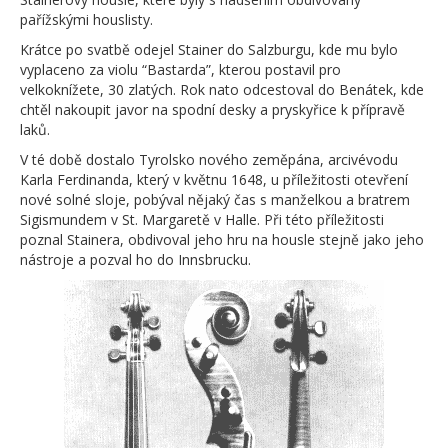
pařížskými houslisty.
Krátce po svatbě odejel Stainer do Salzburgu, kde mu bylo
vyplaceno za violu “Bastarda”, kterou postavil pro
velkoknížete, 30 zlatých. Rok nato odcestoval do Benátek, kde
chtěl nakoupit javor na spodní desky a pryskyřice k přípravě
laků.
V té době dostalo Tyrolsko nového zeměpána, arcivévodu
Karla Ferdinanda, který v květnu 1648, u příležitosti otevření
nové solné sloje, pobýval nějaký čas s manželkou a bratrem
Sigismundem v St. Margaretě v Halle. Při této příležitosti
poznal Stainera, obdivoval jeho hru na housle stejně jako jeho
nástroje a pozval ho do Innsbrucku.