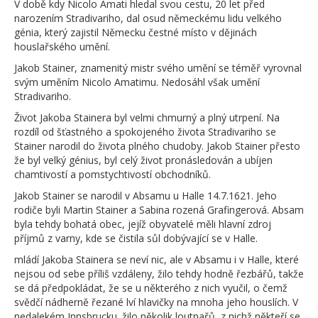
V době kdy Nicolo Amati hledal svou cestu, 20 let před
narozením Stradivariho, dal osud německému lidu velkého
génia, který zajistil Německu čestné místo v dějinách
houslařského umění.
Jakob Stainer, znamenitý mistr svého umění se téměř vyrovnal
svým uměním Nicolo Amatimu. Nedosáhl však umění
Stradivariho.
Život Jakoba Stainera byl velmi chmurný a plný utrpení. Na
rozdíl od šťastného a spokojeného života Stradivariho se
Stainer narodil do života plného chudoby. Jakob Stainer přesto
že byl velký génius, byl celý život pronásledován a ubíjen
chamtivostí a pomstychtivostí obchodníků.
Jakob Stainer se narodil v Absamu u Halle 14.7.1621. Jeho
rodiče byli Martin Stainer a Sabina rozená Grafingerová. Absam
byla tehdy bohatá obec, jejíž obyvatelé měli hlavní zdroj
příjmů z varny, kde se čistila sůl dobývající se v Halle.
mládí Jakoba Stainera se neví nic, ale v Absamu i v Halle, které
nejsou od sebe příliš vzdáleny, žilo tehdy hodně řezbářů, takže
se dá předpokládat, že se u některého z nich vyučil, o čemž
svědčí nádherně řezané lví hlavičky na mnoha jeho houslích. V
nedalekém Innsbrucku. žilo několik loutnařů, z nichž někteří se