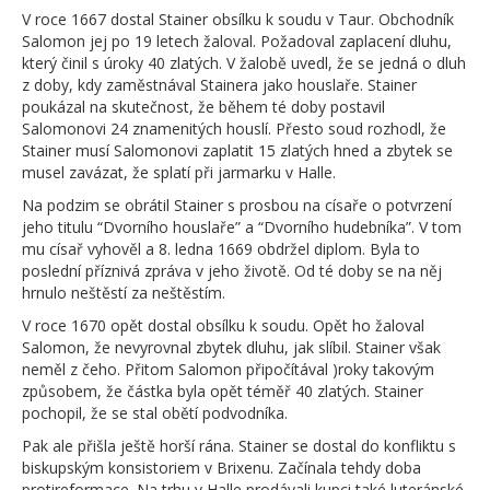
V roce 1667 dostal Stainer obsílku k soudu v Taur. Obchodník
Salomon jej po 19 letech žaloval. Požadoval zaplacení dluhu,
který činil s úroky 40 zlatých. V žalobě uvedl, že se jedná o dluh
z doby, kdy zaměstnával Stainera jako houslaře. Stainer
poukázal na skutečnost, že během té doby postavil
Salomonovi 24 znamenitých houslí. Přesto soud rozhodl, že
Stainer musí Salomonovi zaplatit 15 zlatých hned a zbytek se
musel zavázat, že splatí při jarmarku v Halle.
Na podzim se obrátil Stainer s prosbou na císaře o potvrzení
jeho titulu “Dvorního houslaře” a “Dvorního hudebníka”. V tom
mu císař vyhověl a 8. ledna 1669 obdržel diplom. Byla to
poslední příznivá zpráva v jeho životě. Od té doby se na něj
hrnulo neštěstí za neštěstím.
V roce 1670 opět dostal obsílku k soudu. Opět ho žaloval
Salomon, že nevyrovnal zbytek dluhu, jak slíbil. Stainer však
neměl z čeho. Přitom Salomon připočítával )roky takovým
způsobem, že částka byla opět téměř 40 zlatých. Stainer
pochopil, že se stal obětí podvodníka.
Pak ale přišla ještě horší rána. Stainer se dostal do konfliktu s
biskupským konsistoriem v Brixenu. Začínala tehdy doba
protireformace. Na trhu v Halle prodávali kupci také luteránské