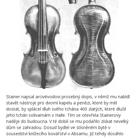
Stainer napsal arcivévodovi prosebný dopis, v němž mu nabídl
stavět nástroje pro dvorní kapelu a penězi, které by měl
dostat, by splácel dluh svého tchána 400 zlatých, které dlužil
jeho tchán solivarnám v Halle. Tím se otevřela Stainerovy
naděje do budoucna. V té době se mu podařilo získat nevelký
dům se zahradou. Dosud bydlel ve stísněném bytě v
sousedství knížecího kovářství v Absamu. Již tehdy dosáhlo