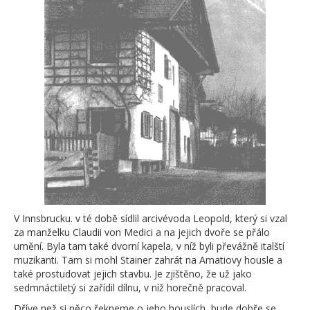
V Innsbrucku. v té době sídlil arcivévoda Leopold, který si vzal
za manželku Claudii von Medici a na jejich dvoře se přálo
umění. Byla tam také dvorní kapela, v níž byli převážně italští
muzikanti. Tam si mohl Stainer zahrát na Amatiovy housle a
také prostudovat jejich stavbu. Je zjištěno, že už jako
sedmnáctiletý si zařídil dílnu, v níž horečně pracoval.
Dříve než si něco řekneme o jeho houslích, bude dobře se