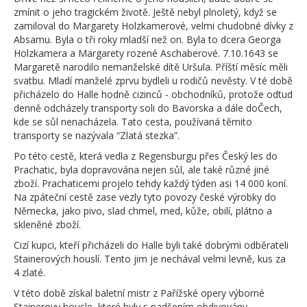
zmínit o jeho tragickém životě. Ještě nebyl plnoletý, když se
zamiloval do Margarety Holzkamerové, velmi chudobné dívky z
Absamu. Byla o tři roky mladší než on. Byla to dcera Georga
Holzkamera a Margarety rozené Aschaberové. 7.10.1643 se
Margaretě narodilo nemanželské dítě Uršula. Příští měsíc měli
svatbu. Mladí manželé zprvu bydleli u rodičů nevěsty. V té době
přicházelo do Halle hodně cizinců - obchodníků, protože odtud
denně odcházely transporty soli do Bavorska a dále doČech,
kde se sůl nenacházela. Tato cesta, používaná těmito
transporty se nazývala “Zlatá stezka”.
Po této cestě, která vedla z Regensburgu přes Český les do
Prachatic, byla dopravována nejen sůl, ale také různé jiné
zboží. Prachaticemi projelo tehdy každý týden asi 14 000 koní.
Na zpáteční cestě zase vezly tyto povozy české výrobky do
Německa, jako pivo, slad chmel, med, kůže, obilí, plátno a
skleněné zboží.
Cizí kupci, kteří přicházeli do Halle byli také dobrými odběrateli
Stainerových houslí. Tento jim je nechával velmi levně, kus za
4 zlaté.
V této době získal baletní mistr z Pařížské opery výborné
Stainerovy housle, které byly s nadšením obdivovány