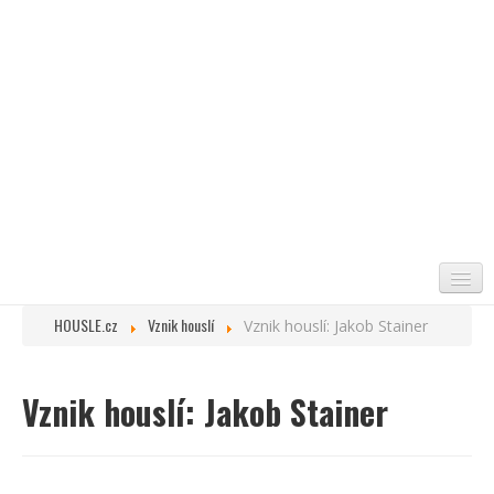
HOUSLE.cz
Vznik houslí
Vznik houslí: Jakob Stainer
ÚVOD
VZNIK HOUSLÍ
Vznik houslí: Jakob Stainer
ZAJÍMAVOSTI
HOUSLAŘI