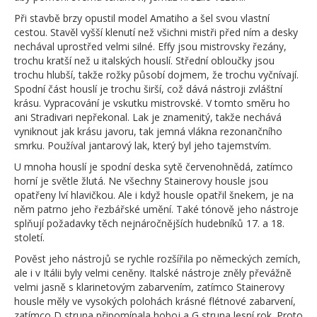
Při stavbě brzy opustil model Amatiho a šel svou vlastní
cestou. Stavěl vyšší klenutí než všichni mistři před ním a desky
nechával uprostřed velmi silné. Effy jsou mistrovsky řezány,
trochu kratší než u italských houslí. Střední obloučky jsou
trochu hlubší, takže rožky působí dojmem, že trochu vyčnívají.
Spodní část houslí je trochu širší, což dává nástroji zvláštní
krásu. Vypracování je vskutku mistrovské. V tomto směru ho
ani Stradivari nepřekonal. Lak je znamenitý, takže nechává
vyniknout jak krásu javoru, tak jemná vlákna rezonančního
smrku. Používal jantarový lak, který byl jeho tajemstvím.
U mnoha houslí je spodní deska sytě červenohnědá, zatímco
horní je světle žlutá. Ne všechny Stainerovy housle jsou
opatřeny lví hlavičkou. Ale i když housle opatřil šnekem, je na
něm patrno jeho řezbářské umění. Také tónově jeho nástroje
splňují požadavky těch nejnáročnějších hudebníků 17. a 18.
století.
Pověst jeho nástrojů se rychle rozšířila po německých zemích,
ale i v Itálii byly velmi ceněny. Italské nástroje zněly převážně
velmi jasně s klarinetovým zabarvením, zatímco Stainerovy
housle měly ve vysokých polohách krásné flétnové zabarvení,
zatímco D struna připomínala hoboj a G struna lesní rok. Proto