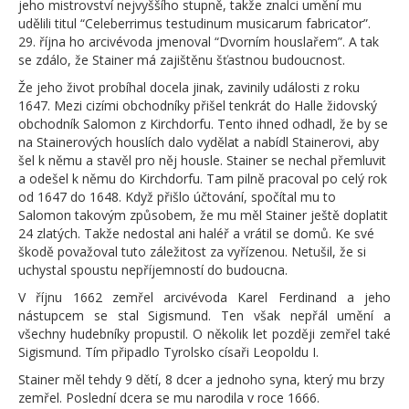
jeho mistrovství nejvyššího stupně, takže znalci umění mu
udělili titul “Celeberrimus testudinum musicarum fabricator”.
29. října ho arcivévoda jmenoval “Dvorním houslařem”. A tak
se zdálo, že Stainer má zajištěnu šťastnou budoucnost.
Že jeho život probíhal docela jinak, zavinily události z roku
1647. Mezi cizími obchodníky přišel tenkrát do Halle židovský
obchodník Salomon z Kirchdorfu. Tento ihned odhadl, že by se
na Stainerových houslích dalo vydělat a nabídl Stainerovi, aby
šel k němu a stavěl pro něj housle. Stainer se nechal přemluvit
a odešel k němu do Kirchdorfu. Tam pilně pracoval po celý rok
od 1647 do 1648. Když přišlo účtování, spočítal mu to
Salomon takovým způsobem, že mu měl Stainer ještě doplatit
24 zlatých. Takže nedostal ani haléř a vrátil se domů. Ke své
škodě považoval tuto záležitost za vyřízenou. Netušil, že si
uchystal spoustu nepříjemností do budoucna.
V říjnu 1662 zemřel arcivévoda Karel Ferdinand a jeho
nástupcem se stal Sigismund. Ten však nepřál umění a
všechny hudebníky propustil. O několik let později zemřel také
Sigismund. Tím připadlo Tyrolsko císaři Leopoldu I.
Stainer měl tehdy 9 dětí, 8 dcer a jednoho syna, který mu brzy
zemřel. Poslední dcera se mu narodila v roce 1666.