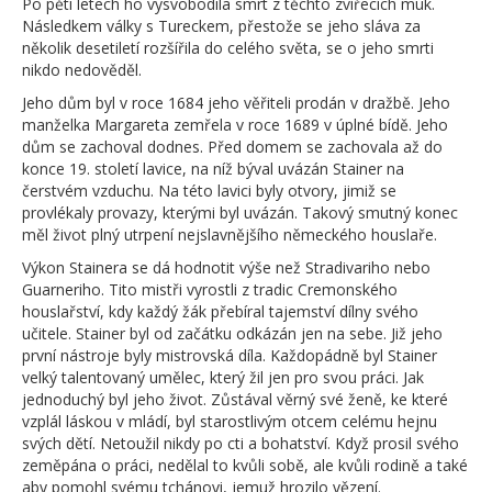
Po pěti letech ho vysvobodila smrt z těchto zvířecích muk.
Následkem války s Tureckem, přestože se jeho sláva za
několik desetiletí rozšířila do celého světa, se o jeho smrti
nikdo nedověděl.
Jeho dům byl v roce 1684 jeho věřiteli prodán v dražbě. Jeho
manželka Margareta zemřela v roce 1689 v úplné bídě. Jeho
dům se zachoval dodnes. Před domem se zachovala až do
konce 19. století lavice, na níž býval uvázán Stainer na
čerstvém vzduchu. Na této lavici byly otvory, jimiž se
provlékaly provazy, kterými byl uvázán. Takový smutný konec
měl život plný utrpení nejslavnějšího německého houslaře.
Výkon Stainera se dá hodnotit výše než Stradivariho nebo
Guarneriho. Tito mistři vyrostli z tradic Cremonského
houslařství, kdy každý žák přebíral tajemství dílny svého
učitele. Stainer byl od začátku odkázán jen na sebe. Již jeho
první nástroje byly mistrovská díla. Každopádně byl Stainer
velký talentovaný umělec, který žil jen pro svou práci. Jak
jednoduchý byl jeho život. Zůstával věrný své ženě, ke které
vzplál láskou v mládí, byl starostlivým otcem celému hejnu
svých dětí. Netoužil nikdy po cti a bohatství. Když prosil svého
zeměpána o práci, nedělal to kvůli sobě, ale kvůli rodině a také
aby pomohl svému tchánovi, jemuž hrozilo vězení.