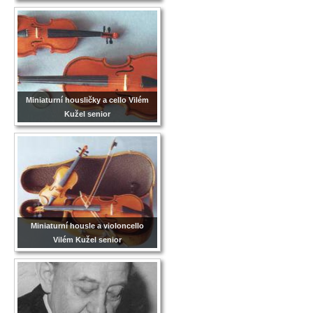
Miniaturní housličky a cello Vilém
Kužel senior
Miniaturní housle a violoncello
Vilém Kužel senior