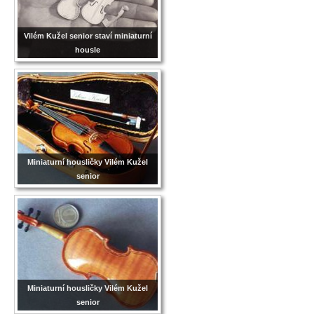
Vilém Kužel senior staví miniaturní
housle
Miniaturní housličky Vilém Kužel
senior
Miniaturní housličky Vilém Kužel
senior