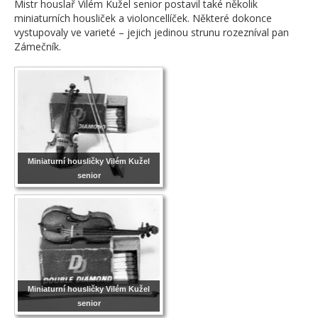
Mistr houslař Vilém Kužel senior postavil také několik
miniaturních housliček a violoncellíček. Některé dokonce
vystupovaly ve varieté – jejich jedinou strunu rozezníval pan
Zámečník.
Miniaturní housličky Vilém Kužel
senior
Miniaturní housličky Vilém Kužel
senior