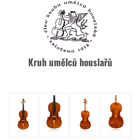
Kruh umělců houslařů